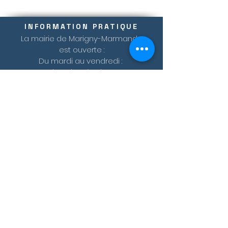
INFORMATION PRATIQUE
La mairie de Marigny-Marmande
est ouverte :
Du mardi au vendredi :
de 08h30 à 12h00
ADRESSE ET TELEPHONE
20 Grande Rue
37120 Marigny-Marmande
TEL :
02 47 58 31 11
Mail:
mairie@marignymarmande.fr
© 2023 by HARMONY.
Proudly created