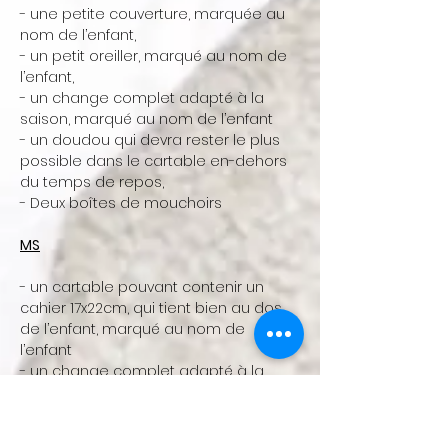
- une petite couverture, marquée au
nom de l’enfant,
- un petit oreiller, marqué au nom de
l’enfant,
- un change complet adapté à la
saison, marqué au nom de l’enfant
- un doudou qui devra rester le plus
possible dans le cartable en-dehors
du temps de repos,
- Deux boîtes de mouchoirs
MS
- un cartable pouvant contenir un
cahier 17x22cm, qui tient bien au dos
de l’enfant, marqué au nom de
l’enfant
- un change complet adapté à la
saison, marqué au nom de l’enfant
- un doudou si besoin qui devra rester
le plus possible dans le cartable en-