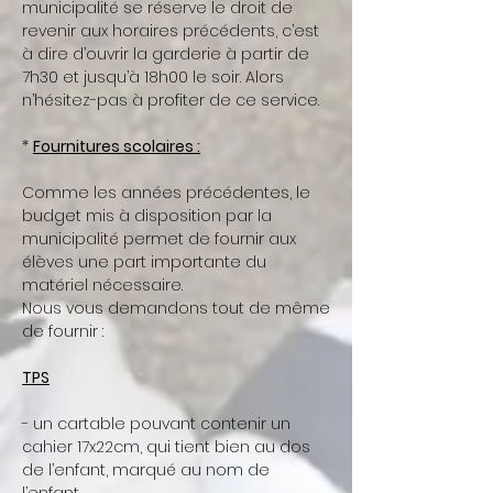
municipalité se réserve le droit de
revenir aux horaires précédents, c’est
à dire d’ouvrir la garderie à partir de
7h30 et jusqu’à 18h00 le soir. Alors
n’hésitez-pas à profiter de ce service.
*
Fournitures scolaires :
Comme les années précédentes, le
budget mis à disposition par la
municipalité permet de fournir aux
élèves une part importante du
matériel nécessaire.
Nous vous demandons tout de même
de fournir :
TPS
- un cartable pouvant contenir un
cahier 17x22cm, qui tient bien au dos
de l’enfant, marqué au nom de