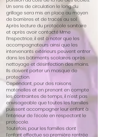
portillon du côté de la rue des écoles.
Un sens de circulation le long du
grillage sera mis en place au moyen
de barrières et de tracés au sol.
Après lecture du protocole sanitaire
et après avoir contacté Mme
l’Inspectrice, il est à noter que les
accompagnateurs ainsi que les
intervenants extérieurs peuvent entrer
dans les bâtiments scolaires après
nettoyage et désinfection des mains.
Ils doivent porter un masque de
protection.
Cependant, pour des raisons
matérielles et en prenant en compte
les contraintes de temps, il n’est pas
envisageable que toutes les familles
puissent accompagner leur enfant à
l’intérieur de l’école en respectant le
protocole.
Toutefois, pour les familles dont
l’enfant effectue sa première rentrée